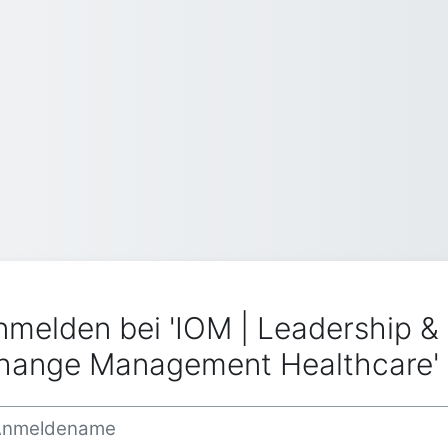
nmelden bei 'IOM | Leadership &
hange Management Healthcare'
eldename